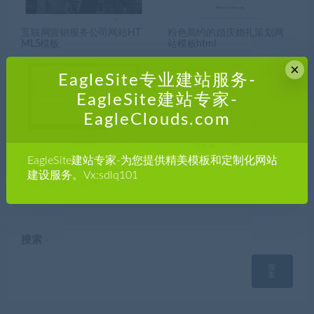
互联网营销服务公司网站HT
粉色简约的婚庆婚礼策划网
ML5模板
站模板html
×
EagleSite专业建站服务-
EagleSite建站专家-
EagleClouds.com
EagleSite建站专家-为您提供精美模板和定制化网站
(自适应手机端)响应式品牌策
在线教育技术公司网站
划类网站模板 品牌策划公司
建设服务。Vx:sdlq101
企划策划网站源码
搜索
搜
索