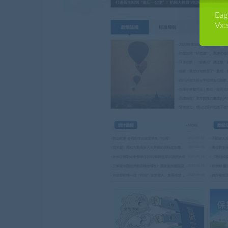
E
Vx: