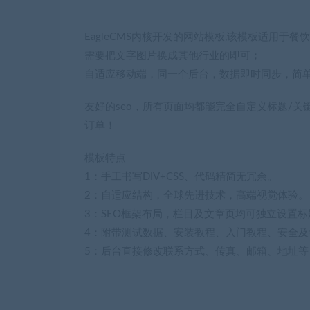
EagleCMS内核开发的网站模板,该模板适用
需要把文字图片换成其他行业的即可；
自适应移动端，同一个后台，数据即时同步，简
友好的seo，所有页面均都能完全自定义标题/关
订单！
模板特点
1：手工书写DIV+CSS、代码精简无冗余。
2：自适应结构，全球先进技术，高端视觉体验。
3：SEO框架布局，栏目及文章页均可独立设置标
4：附带测试数据、安装教程、入门教程、安全及
5：后台直接修改联系方式、传真、邮箱、地址等