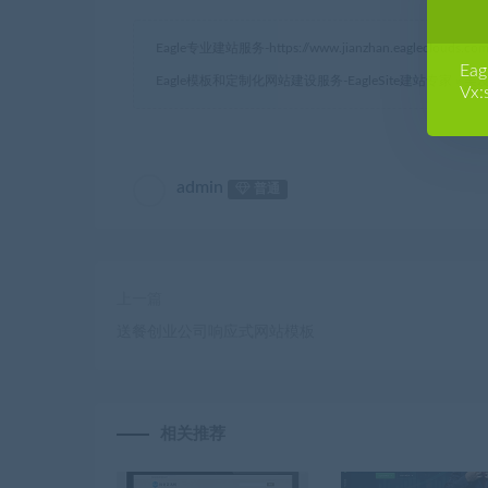
Eagle专业建站服务-
https://www.jianzhan.eagleclouds.co
E
Eagle模板和定制化网站建设服务-EagleSite建站专家
»
美发
Vx:
admin
普通
上一篇
送餐创业公司响应式网站模板
相关推荐