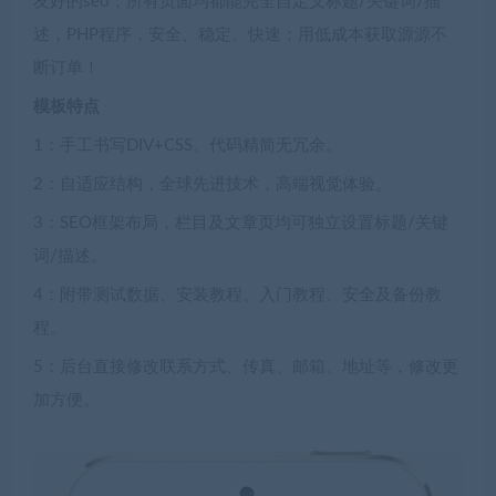
友好的seo，所有页面均都能完全自定义标题/关键词/描
述，PHP程序，安全、稳定、快速；用低成本获取源源不
断订单！
模板特点
1：手工书写DIV+CSS、代码精简无冗余。
2：自适应结构，全球先进技术，高端视觉体验。
3：SEO框架布局，栏目及文章页均可独立设置标题/关键
词/描述。
4：附带测试数据、安装教程、入门教程、安全及备份教
程。
5：后台直接修改联系方式、传真、邮箱、地址等，修改更
加方便。