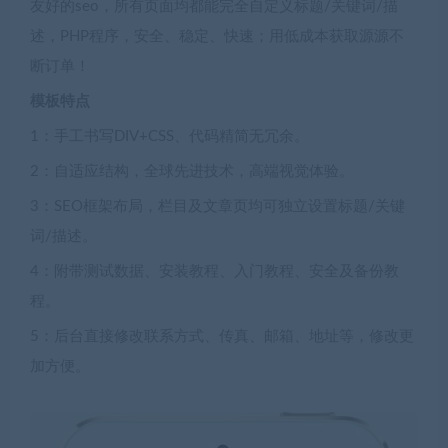
友好的seo，所有页面均都能完全自定义标题/关键词/描
述，PHP程序，安全、稳定、快速；用低成本获取源源不
断订单！
模板特点
1：手工书写DIV+CSS、代码精简无冗余。
2：自适应结构，全球先进技术，高端视觉体验。
3：SEO框架布局，栏目及文章页均可独立设置标题/关键
词/描述。
4：附带测试数据、安装教程、入门教程、安全及备份教
程。
5：后台直接修改联系方式、传真、邮箱、地址等，修改更
加方便。