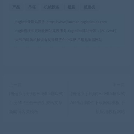
产品
吊塔
机械设备
租赁
起重机
Eagle专业建站服务-
https://www.jianzhan.eagleclouds.com
Eagle模板和定制化网站建设服务-EagleSite建站专家
»
(PC+WAP)
大气的建筑机械设备制造租赁企业模板 吊塔起重器网站
上一篇
下一篇
(自适应手机端)HTML5响应式
(自适应手机端)HTML5响应式
百度MIP三合一养生资讯文章
APP应用软件下载网站模板 手
新闻博客类模板
机应用教程网站