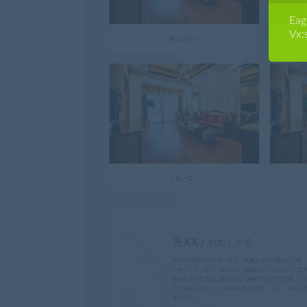
E
Vx: