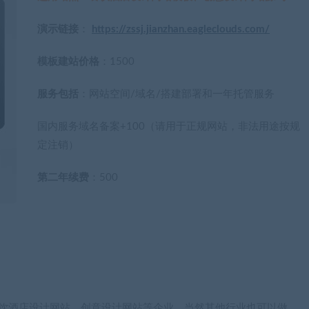
演示链接
：
https://zssj.jianzhan.eagleclouds.com/
模板建站价格
：1500
服务包括
：网站空间/域名/搭建部署和一年托管服务
国内服务域名备案+100（请用于正规网站，非法用途按规
定注销）
第二年续费
：500
于餐饮酒店设计网站、创意设计网站等企业，当然其他行业也可以做，