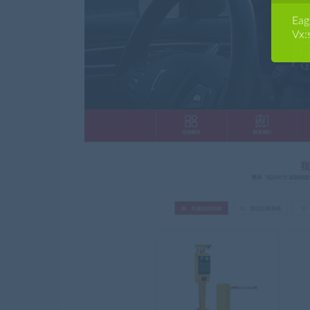
E
Vx: