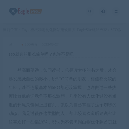
当前位置：
Eagle模板和定制化网站建设服务-EagleSite建站专家
SEO教程
>
>
admin
SEO教程
2022-08-27
seo就真的那么简单吗？也许不是吧
登高而望远，如同读书，总是读太多的书之后，才会
越发感觉自己的渺小，说SEO简单的朋友，相信都比较的
年轻，甚至连最基本的SEO都还没掌握，也许做过一些热
度比较低的词竞争不那么激烈，几乎没有人优化过没有难
度的长尾关键词上过首页，就以为自己掌握了这个蜘蛛的
动态。我见过很多这类型的人，都比较喜欢道听途说都比
较喜欢打一些插边球，都认为不管黑帽白帽优化到首页就