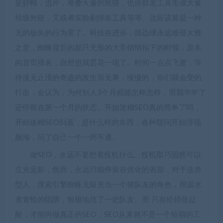
是好帽，也许，堆叠大量的黑链，也许群发工具生成大量
垃圾外链，又或者实验刷排名工具等等。这应该算是一种
无的放矢的行为罢了。科技在进步，插边球永远难登大雅
之堂，蜘蛛背后的那只无形的大手悄悄拍下的时候，原本
的首页排名，自然也就昙花一现了。时间一点点飞逝，等
待漫无止境的奇迹的发生而无果，慢慢的，你们就会受的
打击，会认为，为何别人3个月就能怎样怎样，而我半年了
还停留在第一个月的状态。开始迷糊SEO真的简单了吗，
开始迷糊SEO到底，是什么样的东西，各种疑问开始浮现
脑海，问了自己一个一窍不通。
做SEO，永远不要想着投机什么。投机取巧固然可以
立光见影，然而，永远只能停留在优化的表层，对于这类
型人，搜索引擎蜘蛛无疑充当一个猪队友的角色，用温水
煮青蛙的陷阱，狠狠地坑了一把队友。而 只有经得住忍
耐，才能叫做真正的SEO，SEO从来就不是一个短期的工