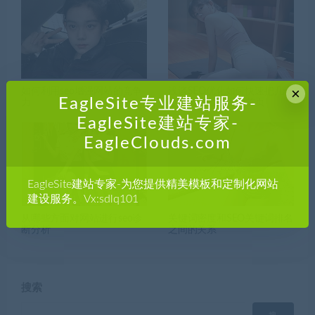
×
如何利用seo增强网站的竞争
浅谈SEO优化如何快速把几十
EagleSite专业建站服务-
力
个关键词做到百度首页
EagleSite建站专家-
EagleClouds.com
EagleSite建站专家-为您提供精美模板和定制化网站
建设服务。Vx:sdlq101
从哪些方面对网站进行seo诊
关键词密度和SEO关键词排名
断分析
之间的关系
搜索