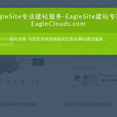
站
其他模板
所有模板
企业网站
所有模板
行业网站
馆酒店服务网站模板
HTML5婚礼策划服务机构网
agleSite专业建站服务-EagleSite建站专
EagleClouds.com
agleSite建站专家-为您提供精美模板和定制化网站建设服务。
sdlq101
板
行业网站
企业网站
所有模板
行业网站
务机构响应式网页模板
响应式实验室宣传网站模板