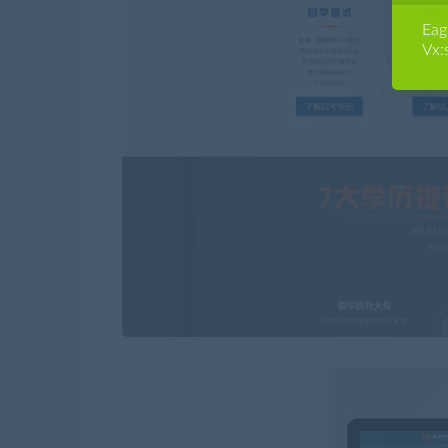
E
Vx: