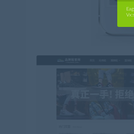
E
Vx: