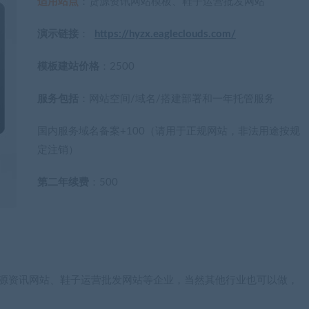
适用站点
：货源资讯网站模板、鞋子运营批发网站
演示链接
：
https://hyzx.eagleclouds.com/
模板建站价格
：2500
服务包括
：网站空间/域名/搭建部署和一年托管服务
国内服务域名备案+100（请用于正规网站，非法用途按规
定注销）
第二年续费
：500
于货源资讯网站、鞋子运营批发网站等企业，当然其他行业也可以做，