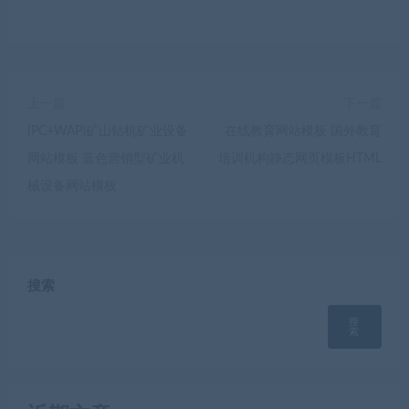
上一篇
下一篇
(PC+WAP)矿山钻机矿业设备
在线教育网站模板 国外教育
网站模板 蓝色营销型矿业机
培训机构静态网页模板HTML
械设备网站模板
搜索
搜
索