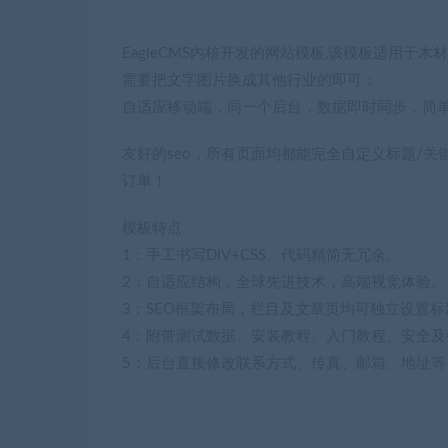
EagleCMS内核开发的网站模板,该模板适用
需要把文字图片换成其他行业的即可；
自适应移动端，同一个后台，数据即时同步，简
友好的seo，所有页面均都能完全自定义标题/关
订单！
模板特点
1：手工书写DIV+CSS、代码精简无冗余。
2：自适应结构，全球先进技术，高端视觉体验。
3：SEO框架布局，栏目及文章页均可独立设置标
4：附带测试数据、安装教程、入门教程、安全及
5：后台直接修改联系方式、传真、邮箱、地址等