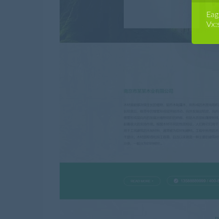
E
Vx: