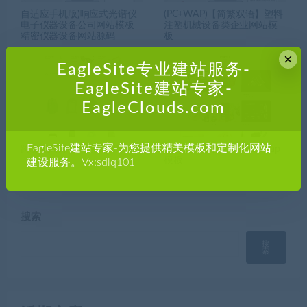
自适应手机版)响应式光谱仪
(PC+WAP)【简繁双语】塑料
电子仪器设备公司网站模板
注塑机械设备类企业网站模
精密仪器设备网站源码
板
×
EagleSite专业建站服务-
EagleSite建站专家-
EagleClouds.com
EagleSite建站专家-为您提供精美模板和定制化网站
跨境电商外贸网模板OPC113
品牌设计服务公司Bootstrap
模板
建设服务。Vx:sdlq101
搜索
搜
索