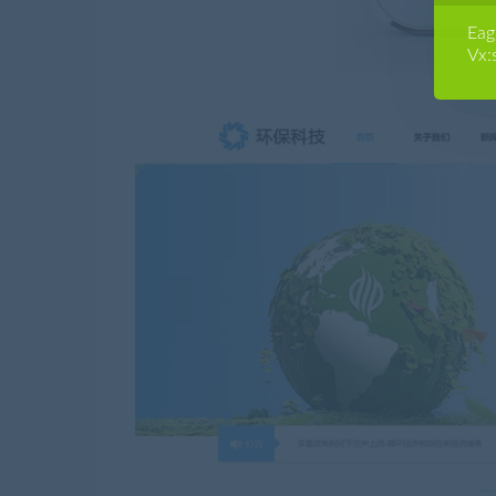
E
Vx: