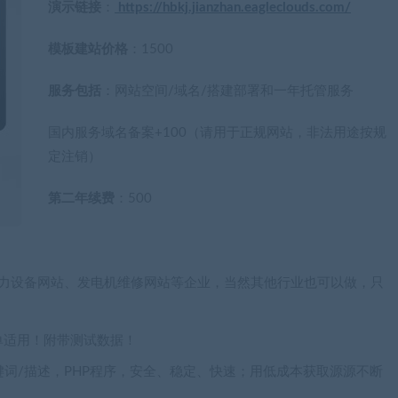
演示链接
：
https://hbkj.jianzhan.eagleclouds.com/
模板建站价格
：1500
服务包括
：网站空间/域名/搭建部署和一年托管服务
国内服务域名备案+100（请用于正规网站，非法用途按规
定注销）
第二年续费
：500
于电力设备网站、发电机维修网站等企业，当然其他行业也可以做，只
单适用！附带测试数据！
键词/描述，PHP程序，安全、稳定、快速；用低成本获取源源不断