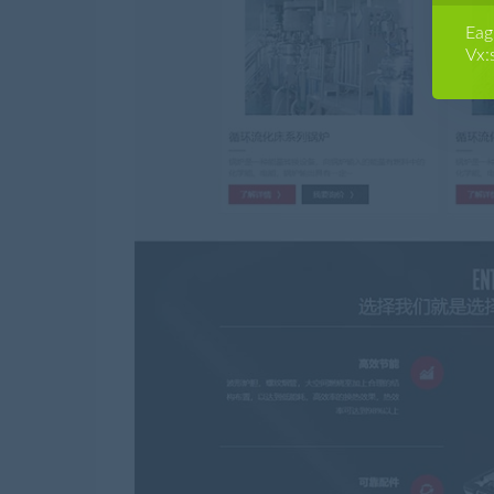
E
Vx: