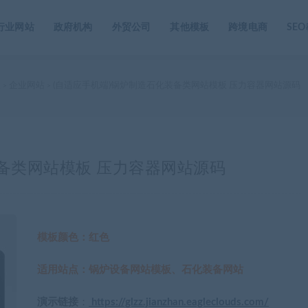
行业网站
政府机构
外贸公司
其他模板
跨境电商
SE
家
企业网站
(自适应手机端)锅炉制造石化装备类网站模板 压力容器网站源码
>
>
装备类网站模板 压力容器网站源码
模板颜色：红色
适用站点：锅炉设备网站模板、石化装备网站
演示链接
：
https://glzz.jianzhan.eagleclouds.com/