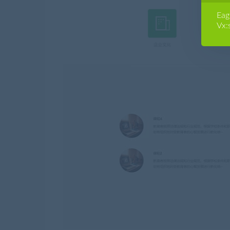
E
Vx: