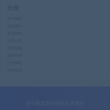
分类
SEO教程
企业网站
其他模板
外贸公司
所有模板
政府机构
行业网站
跨境电商
提供最优质的建站技术服务