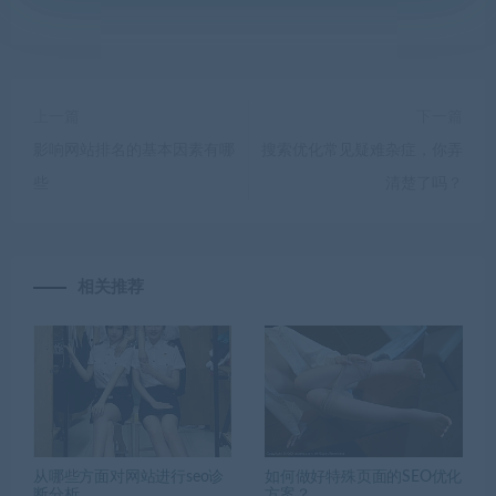
上一篇
下一篇
影响网站排名的基本因素有哪
搜索优化常见疑难杂症，你弄
些
清楚了吗？
相关推荐
从哪些方面对网站进行seo诊
如何做好特殊页面的SEO优化
断分析
方案？