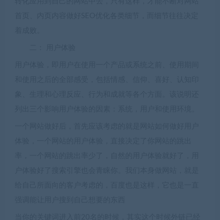
转化应用到自己的网站中去，只有这样，才能不断对网站
首页、内页内容做好SEO优化各类细节，而细节往往决定
着成败。
二： 用户体验
用户体验，即用户在使用一个产品或系统之前、使用期间
和使用之后的全部感受，包括情感、信仰、喜好、认知印
象、生理和心理反应、行为和成就等各个方面。该说明还
列出三个影响用户体验的因素：系统，用户和使用环境。
一个网站做好后，首先应该考虑的就是网站如何做好用户
体验，一个网站的用户体验，直接决定了你网站的跳出
率，一个网站的跳出率少了，自然的用户体验就好了，用
户体验好了搜索引擎也会青睐你。我们本身做网站，就是
给自己所面向的客户考虑的，百度也是这样，它也是一直
强调能让用户搜到自己想要的东西
当你的关键词进入前20名的时候，其实这个时候外链已经