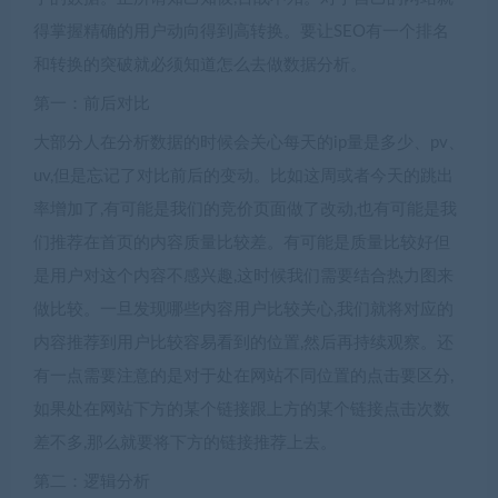
得掌握精确的用户动向得到高转换。要让SEO有一个排名
和转换的突破就必须知道怎么去做数据分析。
第一：前后对比
大部分人在分析数据的时候会关心每天的ip量是多少、pv、
uv,但是忘记了对比前后的变动。比如这周或者今天的跳出
率增加了,有可能是我们的竞价页面做了改动,也有可能是我
们推荐在首页的内容质量比较差。有可能是质量比较好但
是用户对这个内容不感兴趣,这时候我们需要结合热力图来
做比较。一旦发现哪些内容用户比较关心,我们就将对应的
内容推荐到用户比较容易看到的位置,然后再持续观察。还
有一点需要注意的是对于处在网站不同位置的点击要区分,
如果处在网站下方的某个链接跟上方的某个链接点击次数
差不多,那么就要将下方的链接推荐上去。
第二：逻辑分析