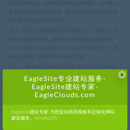
不受用户喜欢的。还有网站不要有过多的图片，图片量过
多直接会影响网站打开速度，网站性能不仅影响用户的浏
览体验，也直接影响SEO效果。
第二、视觉设计颜色搭配是否符合网站定位，风格设计是
否符合目标用户喜好，这是决定用户是否驻足停留的关
键。主要是符合大众的喜好，只有这样才能吸引用户，增
加用户体验度，给网站带来很好的权重。
第三、一般的网站至少有三个层面，首页-栏目页-终极页
×
面，点入一个网页，要
EagleSite专业建站服务-
SEO
EagleSite建站专家-
EagleClouds.com
Eagle专业建站服务-
https://www.jianzhan.eagleclouds.com
Eagle模板和定制化网站建设服务-EagleSite建站专家
»
浅谈SEO优
EagleSite建站专家-为您提供精美模板和定制化网站
化如何快速把几十个关键词做到百度首页
建设服务。Vx:sdlq101