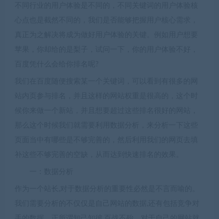
不同行业的用户体验是不同的，不同关键词的用户体验核
心点也是截然不同的，我们是否能够把握用户核心需求，
真正为之解决将成为做好用户体验的关键。例如用户想要
苹果，你却给的是梨子，试问一下，你的用户体验不好，
百度凭什么会给你排名呢?
我们在百度随便搜索某一个关键词，可以看到有很多的网
站内页参与排名，并且这样的网站权重是很高的，这个时
候你来做一个新站，并且想要超过这些排名很好的网站，
那么这个时候我们就需要利用数据分析，来分析一下这些
页面当中有哪些是不够完善的，然后利用我们的网页去填
补这些不够完善的空缺，从而达到快速排名的效果。
一：数据分析
作为一个站长,对于数据分析的重要性必然是不言而喻的。
我们需要分析的不仅仅是自己网站的数据,还有包括竞争对
手的数据。正所谓知己知彼,百战不殆。对于自己的网站就