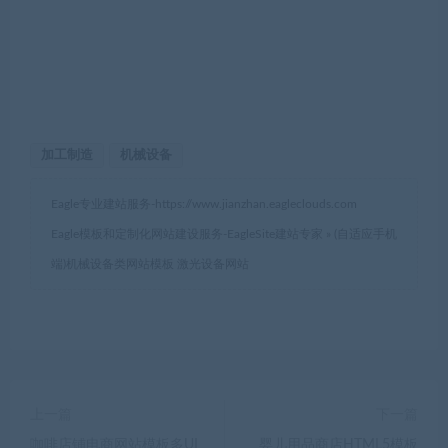
加工制造
机械设备
Eagle专业建站服务-
https://www.jianzhan.eagleclouds.com
Eagle模板和定制化网站建设服务-EagleSite建站专家
»
(自适应手机
端)机械设备类网站模板 激光设备网站
上一篇
下一篇
咖啡店铺电商网站模板多UI
婴儿用品商店HTML5模板