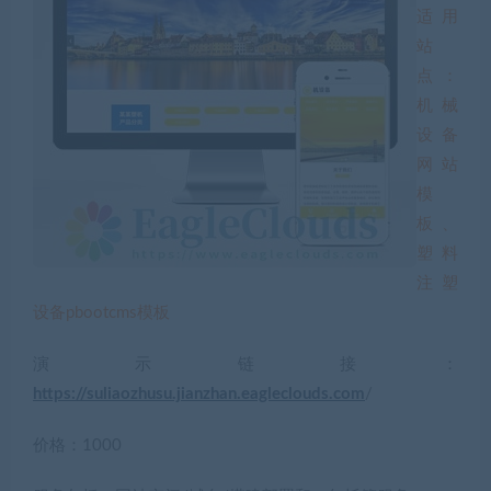
适用
站
点：
机械
设备
网站
模
板、
塑料
注塑
设备pbootcms模板
演示链接：
https://suliaozhusu.jianzhan.eagleclouds.com
/
价格：1000