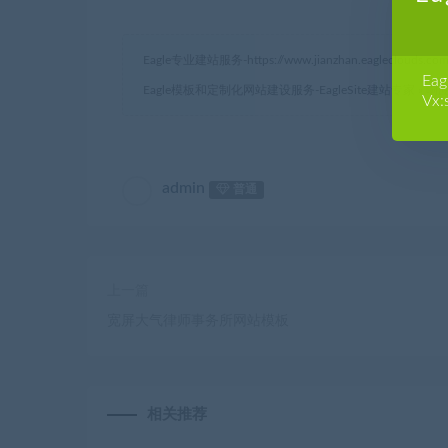
Eagle专业建站服务-
https://www.jianzhan.eagleclouds.co
E
Eagle模板和定制化网站建设服务-EagleSite建站专家
»
响
Vx:
admin
普通
上一篇
宽屏大气律师事务所网站模板
相关推荐