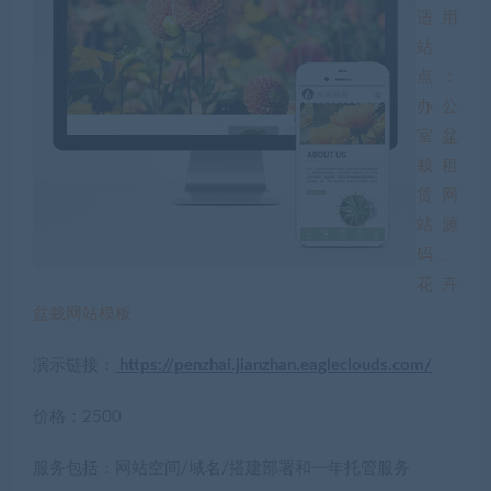
适用
站
点：
办公
室盆
栽租
赁网
站源
码、
花卉
盆栽网站模板
演示链接：
https://penzhai.jianzhan.eagleclouds.com/
价格：2500
服务包括：网站空间/域名/搭建部署和一年托管服务