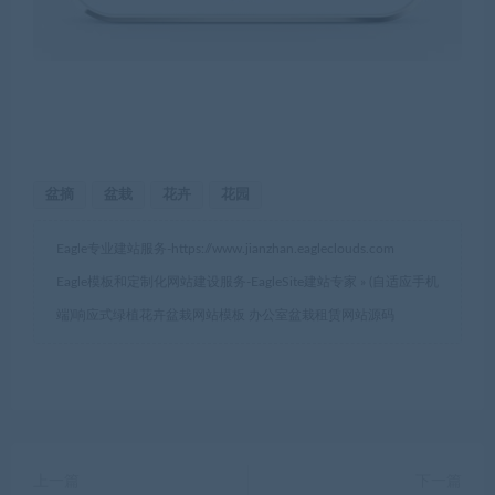
盆摘
盆栽
花卉
花园
Eagle专业建站服务-
https://www.jianzhan.eagleclouds.com
Eagle模板和定制化网站建设服务-EagleSite建站专家
»
(自适应手机
端)响应式绿植花卉盆栽网站模板 办公室盆栽租赁网站源码
上一篇
下一篇