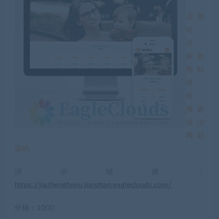
适用
站
点：
家政
网站
模
板、
搬家
保洁
网站
源码
演示链接：
https://jiazhengfuwu.jianzhan.eagleclouds.com/
价格：1000