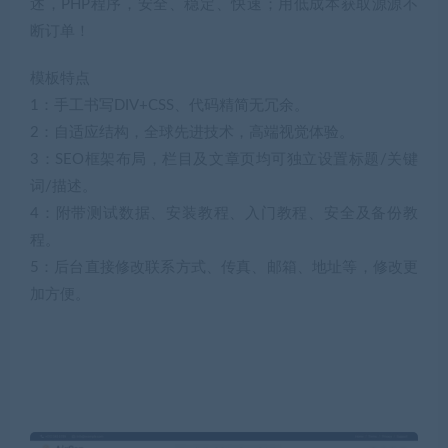
述，PHP程序，安全、稳定、快速；用低成本获取源源不
断订单！
模板特点
1：手工书写DIV+CSS、代码精简无冗余。
2：自适应结构，全球先进技术，高端视觉体验。
3：SEO框架布局，栏目及文章页均可独立设置标题/关键
词/描述。
4：附带测试数据、安装教程、入门教程、安全及备份教
程。
5：后台直接修改联系方式、传真、邮箱、地址等，修改更
加方便。