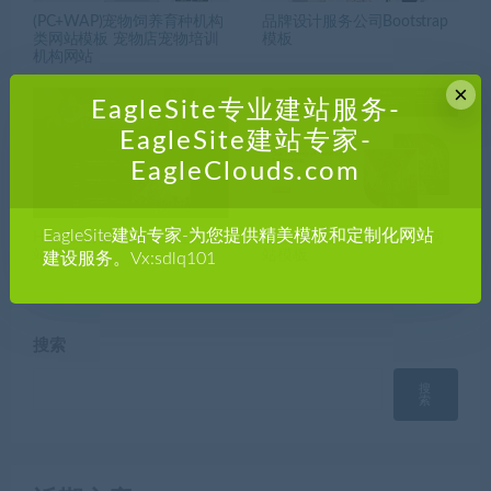
(PC+WAP)宠物饲养育种机构
品牌设计服务公司Bootstrap
类网站模板 宠物店宠物培训
模板
机构网站
×
EagleSite专业建站服务-
EagleSite建站专家-
EagleClouds.com
EagleSite建站专家-为您提供精美模板和定制化网站
HTML5音乐节演唱会宣传网
宗教信仰社区服务响应式网
站模板
站模板
建设服务。Vx:sdlq101
搜索
搜
索